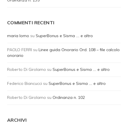
Ordinanza n. 135
COMMENTI RECENTI
maria lomo
su
SuperBonus e Sisma …. e altro
PAOLO FERRI
su
Linee guida Onorario Ord. 108 – file calcolo
onorario
Roberto Di Girolamo
su
SuperBonus e Sisma …. e altro
Federico Biancucci
su
SuperBonus e Sisma …. e altro
Roberto Di Girolamo
su
Ordinanza n. 102
ARCHIVI