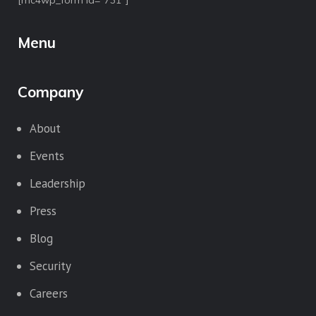
[mc4wp_form id="731"]
Menu
Company
About
Events
Leadership
Press
Blog
Security
Careers