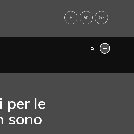
 per le
n sono