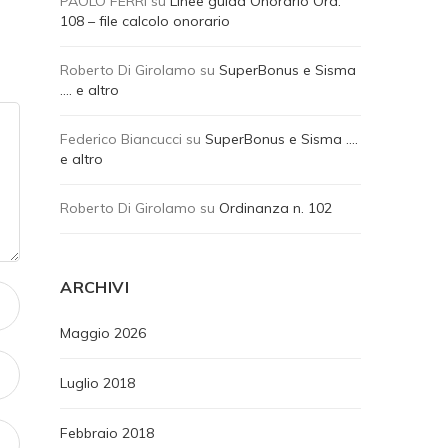
PAOLO FERRI
su
Linee guida Onorario Ord.
108 – file calcolo onorario
Roberto Di Girolamo
su
SuperBonus e Sisma
…. e altro
Federico Biancucci
su
SuperBonus e Sisma ….
e altro
Roberto Di Girolamo
su
Ordinanza n. 102
ARCHIVI
Maggio 2026
Luglio 2018
Febbraio 2018