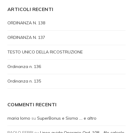
ARTICOLI RECENTI
ORDINANZA N. 138
ORDINANZA N. 137
TESTO UNICO DELLA RICOSTRUZIONE
Ordinanza n. 136
Ordinanza n. 135
COMMENTI RECENTI
maria lomo
su
SuperBonus e Sisma …. e altro
PAOLO FERRI
su
Linee guida Onorario Ord. 108 – file calcolo