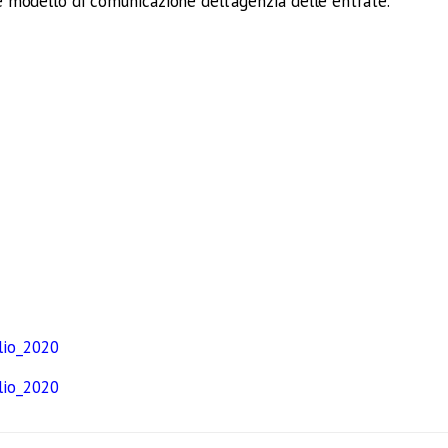
e e modello di comunicazione dell’agenzia delle entrate.
lio_2020
lio_2020