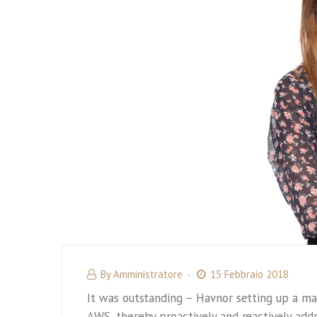
By
Amministratore
15 Febbraio 2018
It was outstanding – Havnor setting up a ma
AWS, thereby proactively and reactively addr