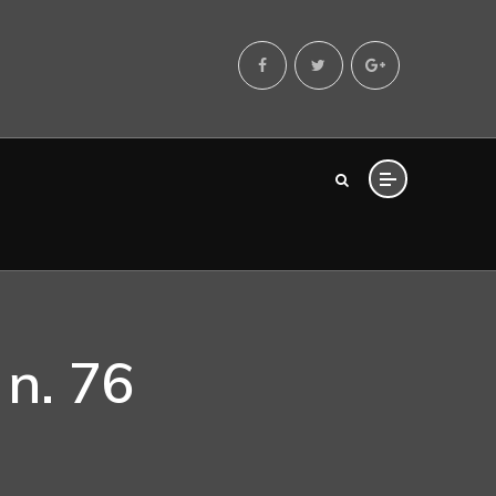
 n. 76