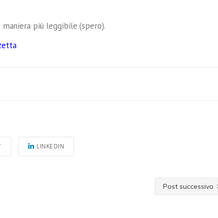
n maniera più leggibile (spero).
zetta
T
LINKEDIN
Post successivo