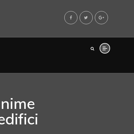
inime
difici